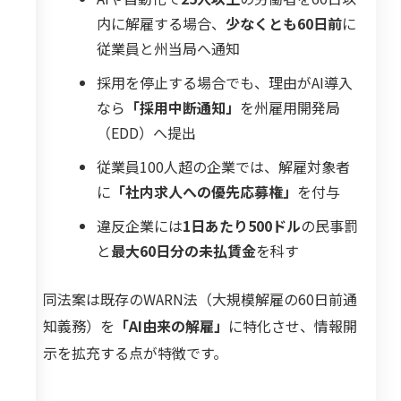
内に解雇する場合、
少なくとも60日前
に
従業員と州当局へ通知
採用を停止する場合でも、理由がAI導入
なら
「採用中断通知」
を州雇用開発局
（EDD）へ提出
従業員100人超の企業では、解雇対象者
に
「社内求人への優先応募権」
を付与
違反企業には
1日あたり500ドル
の民事罰
と
最大60日分の未払賃金
を科す
同法案は既存のWARN法（大規模解雇の60日前通
知義務）を
「AI由来の解雇」
に特化させ、情報開
示を拡充する点が特徴です。