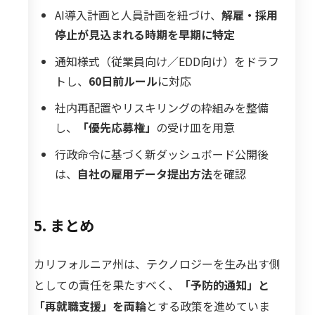
AI導入計画と人員計画を紐づけ、
解雇・採用
停止が見込まれる時期を早期に特定
通知様式（従業員向け／EDD向け）をドラフ
トし、
60日前ルール
に対応
社内再配置やリスキリングの枠組みを整備
し、
「優先応募権」
の受け皿を用意
行政命令に基づく新ダッシュボード公開後
は、
自社の雇用データ提出方法
を確認
5. まとめ
カリフォルニア州は、テクノロジーを生み出す側
としての責任を果たすべく、
「予防的通知」と
「再就職支援」を両輪
とする政策を進めていま