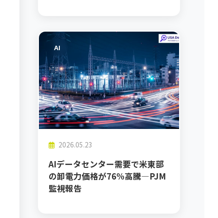
AI
2026.05.23
AIデータセンター需要で米東部
の卸電力価格が76%高騰―PJM
監視報告