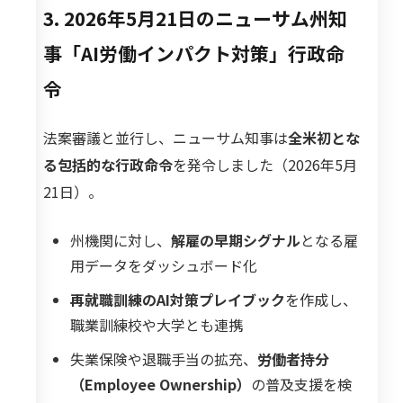
3. 2026年5月21日のニューサム州知
事「AI労働インパクト対策」行政命
令
法案審議と並行し、ニューサム知事は
全米初とな
る包括的な行政命令
を発令しました（2026年5月
21日）。
州機関に対し、
解雇の早期シグナル
となる雇
用データをダッシュボード化
再就職訓練のAI対策プレイブック
を作成し、
職業訓練校や大学とも連携
失業保険や退職手当の拡充、
労働者持分
（Employee Ownership）
の普及支援を検