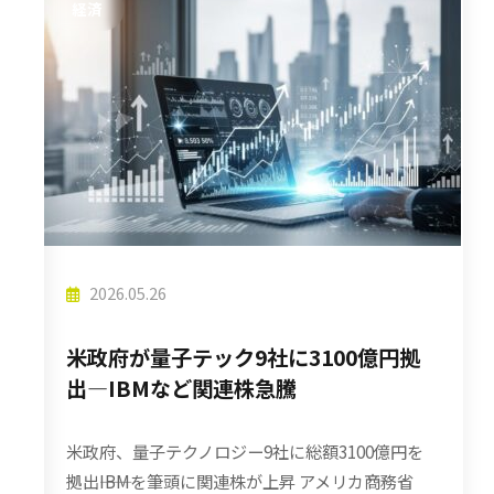
経済
2026.05.26
米政府が量子テック9社に3100億円拠
出―IBMなど関連株急騰
米政府、量子テクノロジー9社に総額3100億円を
拠出――IBMを筆頭に関連株が上昇 アメリカ商務省