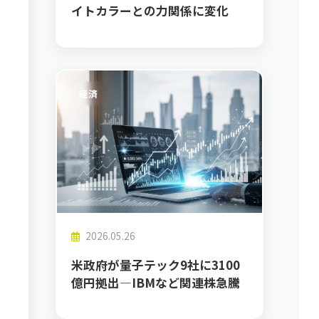
イトカラーとの力関係に変化
経済
2026.05.26
米政府が量子テック9社に3100
億円拠出―IBMなど関連株急騰