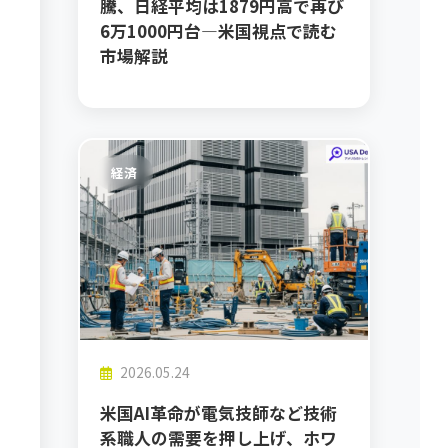
騰、日経平均は1879円高で再び
6万1000円台—米国視点で読む
市場解説
経済
2026.05.24
米国AI革命が電気技師など技術
系職人の需要を押し上げ、ホワ