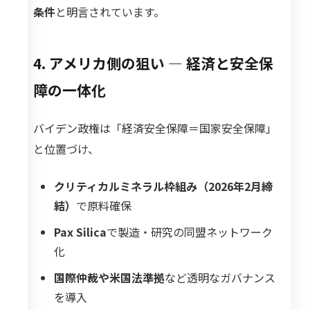
条件
と明言されています。
4. アメリカ側の狙い ― 経済と安全保
障の一体化
バイデン政権は「経済安全保障＝国家安全保障」
と位置づけ、
クリティカルミネラル枠組み（2026年2月締
結）
で原料確保
Pax Silica
で製造・研究の同盟ネットワーク
化
国際仲裁や米国法準拠
など透明なガバナンス
を導入