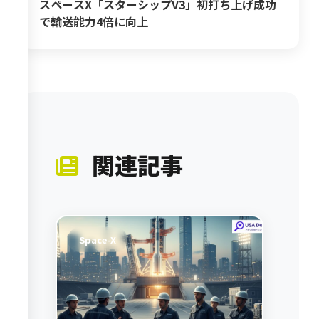
スペースX「スターシップV3」初打ち上げ成功
で輸送能力4倍に向上
関連記事
Space-X