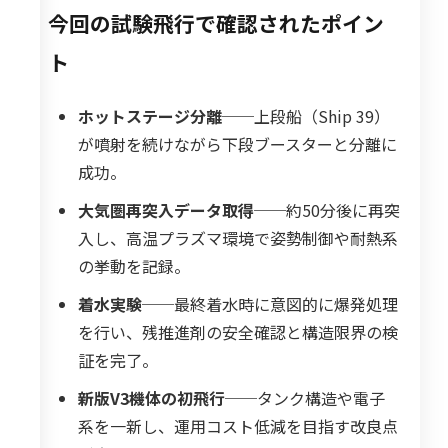
今回の試験飛行で確認されたポイン
ト
ホットステージ分離
──上段船（Ship 39）
が噴射を続けながら下段ブースターと分離に
成功。
大気圏再突入データ取得
──約50分後に再突
入し、高温プラズマ環境で姿勢制御や耐熱系
の挙動を記録。
着水実験
──最終着水時に意図的に爆発処理
を行い、残推進剤の安全確認と構造限界の検
証を完了。
新版V3機体の初飛行
──タンク構造や電子
系を一新し、運用コスト低減を目指す改良点