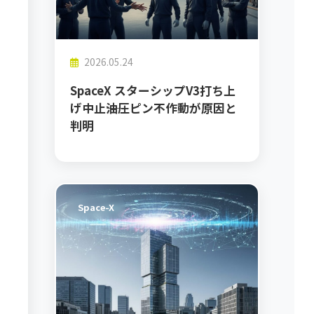
2026.05.24
SpaceX スターシップV3打ち上
げ中止――油圧ピン不作動が原因と
判明
Space-X