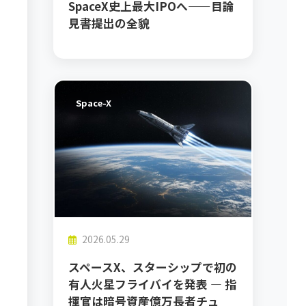
SpaceX史上最大IPOへ——目論
見書提出の全貌
Space-X
2026.05.29
スペースX、スターシップで初の
有人火星フライバイを発表 ― 指
揮官は暗号資産億万長者チュ