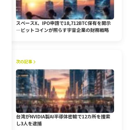
スペースX、IPO申請で18,712BTC保有を開示
―ビットコインが照らす宇宙企業の財務戦略
次の記事
台湾がNVIDIA製AI半導体密輸で12カ所を捜索
し3人を逮捕